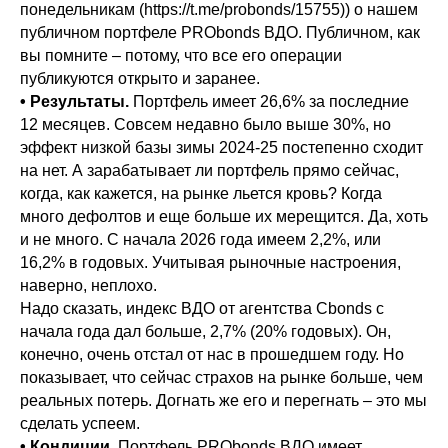
понедельникам (https://t.me/probonds/15755)) о нашем
публичном портфеле PRObonds ВДО. Публичном, как
вы помните – потому, что все его операции
публикуются открыто и заранее.
• Результаты.
Портфель имеет 26,6% за последние
12 месяцев. Совсем недавно было выше 30%, но
эффект низкой базы зимы 2024-25 постепенно сходит
на нет. А зарабатывает ли портфель прямо сейчас,
когда, как кажется, на рынке льется кровь? Когда
много дефолтов и еще больше их мерещится. Да, хоть
и не много. С начала 2026 года имеем 2,2%, или
16,2% в годовых. Учитывая рыночные настроения,
наверно, неплохо.
Надо сказать, индекс ВДО от агентства Cbonds с
начала года дал больше, 2,7% (20% годовых). Он,
конечно, очень отстал от нас в прошедшем году. Но
показывает, что сейчас страхов на рынке больше, чем
реальных потерь. Догнать же его и перегнать – это мы
сделать успеем.
• Кондиции.
Портфель PRObonds ВДО имеет