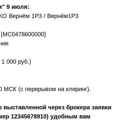
" 9 июля:
ПКО Вернём 1Р3 / Вернём1Р3
 [MC0478600000]
ние
1 000 руб.)
30 МСК (с перерывом на клиринг).
мер выставленной через брокера заявки
мер 12345678910) удобным вам