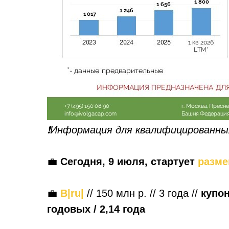
❗️Информация для квалифицированны
💼
Сегодня,
9 июля,
стартует
разме
💼
B|ru|
// 150 млн р. // 3 года //
купон
годовых
/ 2,14 года
__________