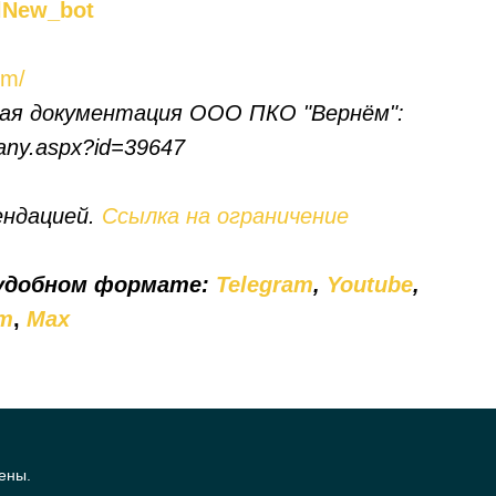
lNew_bot
rm/
ая документация ООО ПКО "Вернём":
pany.aspx?id=39647
ендацией.
Ссылка на ограничение
 удобном формате:
Telegram
,
Youtube
,
т
,
Мах
ены.