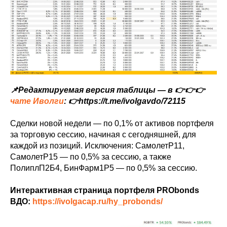
📌Редактируемая версия таблицы — в 👉👉👉
чате Иволги
: 👉https://t.me/ivolgavdo/72115
Сделки новой недели — по 0,1% от активов портфеля
за торговую сессию, начиная с сегодняшней, для
каждой из позиций. Исключения: СамолетP11,
СамолетP15 — по 0,5% за сессию, а также
ПолиплП2Б4, БинФарм1P5 — по 0,5% за сессию.
Интерактивная страница портфеля PRObonds
ВДО:
https://ivolgacap.ru/hy_probonds/