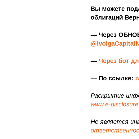
Вы можете под
облигаций Вер
— Через ОБНОВ
@IvolgaCapital
—
Через бот д
— По ссылке:
i
Раскрытие инф
www.e-disclosure
Не является ин
ответственно