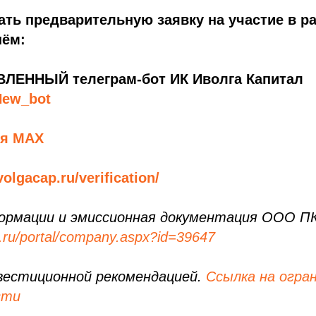
ать предварительную заявку на участие в 
нём:
ЛЕННЫЙ телеграм-бот ИК Иволга Капитал
New_bot
ля MAX
volgacap.ru/verification/
ормации и эмиссионная документация ООО П
.ru/portal/company.aspx?id=39647
вестиционной рекомендацией.
Ссылка на огра
сти