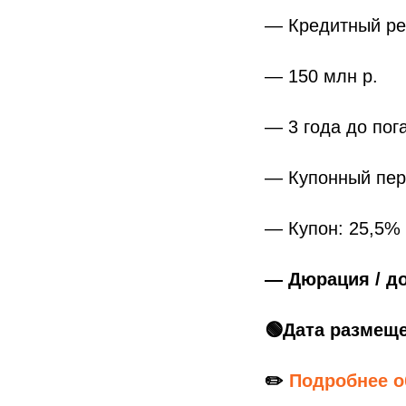
— Кредитный ре
— 150 млн р.
— 3 года до пога
— Купонный пер
— Купон: 25,5%
— Дюрация / до
🟢Дата размещ
✏️
Подробнее о