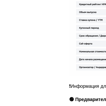
❗️Информация д
🟢 Предварите