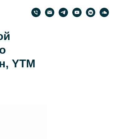
ой
о
лн, YTM