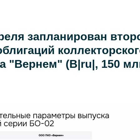
преля запланирован втор
облигаций коллекторског
а "Вернем" (B|ru|, 150 м