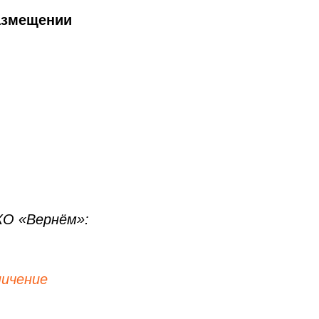
размещении
КО «Вернём»:
ничение