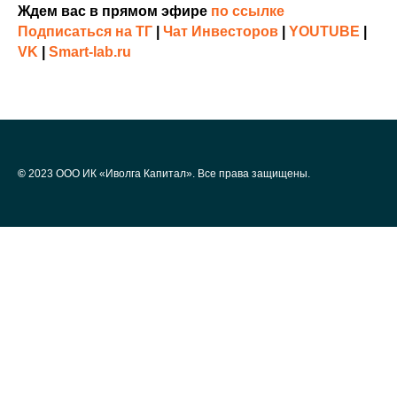
Ждем вас в прямом эфире
по ссылке
Подписаться на ТГ
|
Чат Инвесторов
|
YOUTUBE
|
VK
|
Smart-lab.ru
©
2023 ООО ИК «Иволга Капитал». Все права защищены.