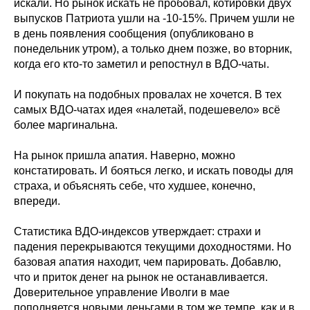
искали. Но рынок искать не пробовал, котировки двух
выпусков Патриота ушли на -10-15%. Причем ушли не
в день появления сообщения (опубликовано в
понедельник утром), а только днем позже, во вторник,
когда его кто-то заметил и репостнул в ВДО-чаты.
И покупать на подобных провалах не хочется. В тех
самых ВДО-чатах идея «налетай, подешевело» всё
более маргинальна.
На рынок пришла апатия. Наверно, можно
констатировать. И бояться легко, и искать поводы для
страха, и объяснять себе, что худшее, конечно,
впереди.
Статистика ВДО-индексов утверждает: страхи и
падения перекрываются текущими доходностями. Но
базовая апатия находит, чем парировать. Добавлю,
что и приток денег на рынок не останавливается.
Доверительное управление Иволги в мае
пополняется новыми деньгами в том же темпе, как и в