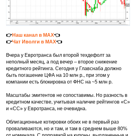
👉
Наш канал в MAX
👈
👉
Чат Иволги в MAX
👈
Вчера у Евротранса был второй техдефолт за
неполный месяц, а под вечер – второе снижение
кредитного рейтинга. Сегодня у Главснаба должно
быть погашение ЦФА на 10 млн р., при этом у
компании есть блокировка от ФНС на ~5 млн р.
Масштабы эмитентов не сопоставимы. Но разность в
кредитном качестве, учитывая наличие рейтингов «C»
и «CC» у Евротранса, не очевидна.
Облигационные котировки обоих не в первый раз
проваливаются, но и там, и там в среднем выше 80%
от номинала. С поправкой на купоны, выплаченные и