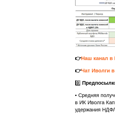
👉
Наш канал в
👉
Чат Иволги 
0️⃣
Предпосылки
• Средняя получ
в ИК Иволга Кап
удержания НДФЛ,