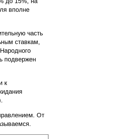
5% до 15%, на
еля вполне
ительную часть
ьным ставкам,
 Народного
ль подвержен
и к
жидания
.
правлением. От
азываемся.