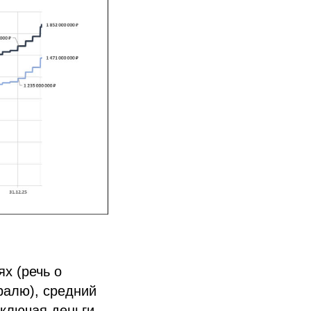
х (речь о
вралю), средний
ключая деньги –