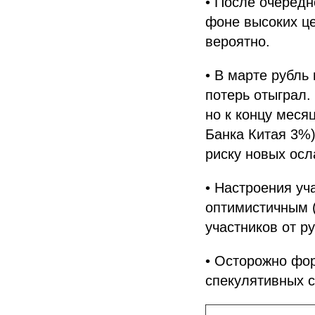
• После очередн
фоне высоких це
вероятно.
• В марте рубль
потерь отыграл
но к концу меся
Банка Китая 3%)
риску новых осл
• Настроения уч
оптимистичным 
участников от р
• Осторожно фо
спекулятивных с