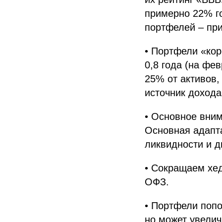
примерно 22% го
портфелей – при
• Портфели «кор
0,8 года (на фев
25% от активов,
источник дохода
• Основное вним
Основная адапт
ликвидности и 
• Сокращаем хе
ОФЗ.
• Портфели попо
но может увелич