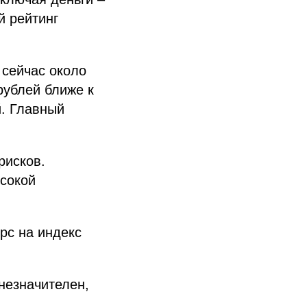
й рейтинг
 сейчас около
 рублей ближе к
й. Главный
рисков.
сокой
рс на индекс
незначителен,