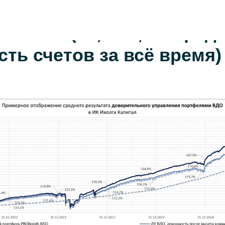
 доверительного управл
апитал (17,7-25,6% сред
ть счетов за всё время)