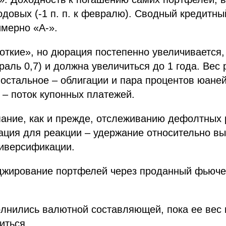
довых (-1 п. п. к февралю). Сводный кредитны
мерно «A-».
откие», но дюрация постепенно увеличивается,
раль 0,7) и должна увеличиться до 1 года. Вес
 остальное – облигации и пара процентов юане
 – поток купонных платежей.
ание, как и прежде, отслеживанию дефолтных 
ация для реакции – удержание относительно вы
диверсификации.
джирование портфелей через проданный фьюче
лнились валютной составляющей, пока ее вес 
иться.