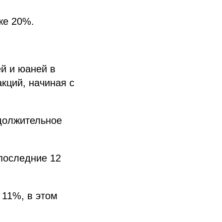
же 20%.
ей и юаней в
кций, начиная с
должительное
 последние 12
 11%, в этом