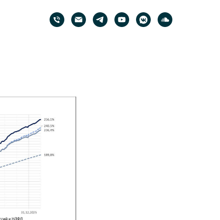
ения
няя