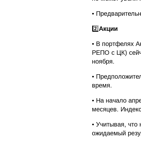
• Предварительн
2️⃣
Акции
• В портфелях А
РЕПО с ЦК) сейч
ноября.
• Предположите
время.
• На начало апр
месяцев. Индек
• Учитывая, что
ожидаемый резу