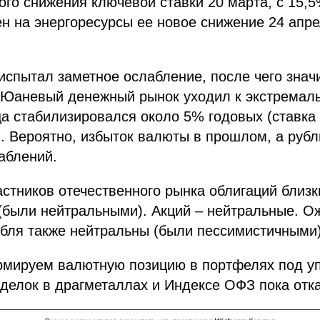
ого снижения ключевой ставки 20 марта, с 15,
н на энергоресурсы ее новое снижение 24 апр
 испытал заметное ослабление, после чего знач
. Юаневый денежный рынок уходил к экстремал
ца стабилизировался около 5% годовых (ставка
. Вероятно, избыток валюты в прошлом, а руб
аблений.
астников отечественного рынка облигаций близк
(были нейтральными). Акций – нейтральные. О
убля также нейтральны (были пессимистичными)
рмируем валютную позицию в портфелях под у
делок в драгметаллах и Индексе ОФЗ пока отк