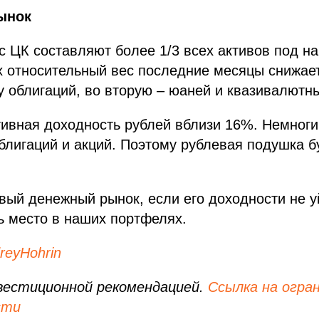
ынок
с ЦК составляют более 1/3 всех активов под н
 относительный вес последние месяцы снижает
у облигаций, во вторую – юаней и квазивалютн
ивная доходность рублей вблизи 16%. Немноги
блигаций и акций. Поэтому рублевая подушка б
вый денежный рынок, если его доходности не у
ь место в наших портфелях.
eyHohrin
вестиционной рекомендацией.
Ссылка на огра
сти