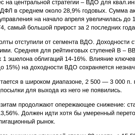
с на центральной стратегии – ВДО для квал.ин
НДФЛ в среднем около 28,9% годовых. Сумма а
управления на начало апреля увеличилась до 1
74, самый большой прирост за 2 последних года
лты отступили от сегмента ВДО. Доходности с
ими. Средняя для рейтинговых ступеней В – ВВ
 1 эшелона облигаций 14-16%. Влияние ключев
до 15%) на доходности ВДО сохраняется незна
стается в широком диапазоне, 2 500 — 3 000 п.
осылки для выхода из него не появились.
позитам продолжают опережающее снижение: ст
3,56%. Должен идти хотя бы умеренный перето
лигационный рынок.