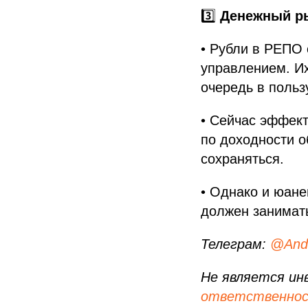
3️⃣
Денежный р
• Рубли в РЕПО 
управлением. Их
очередь в польз
• Сейчас эффект
по доходности о
сохраняться.
• Однако и юане
должен занимат
Телеграм:
@Andr
Не является ин
ответственно