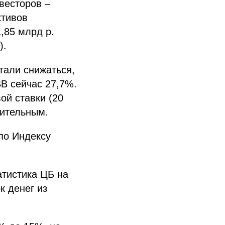
весторов –
ктивов
,85 млрд р.
).
тали снижаться,
B сейчас 27,7%.
ой ставки (20
чительным.
 по Индексу
атистика ЦБ на
к денег из