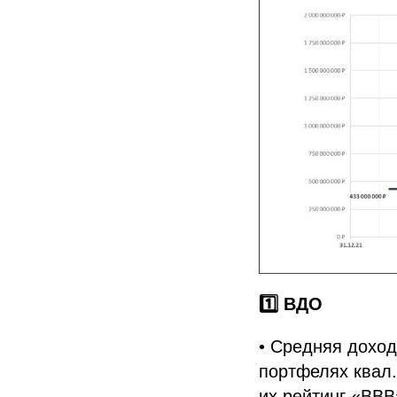
1️⃣ ВДО
• Средняя доход
портфелях квал.
их рейтинг «BBB