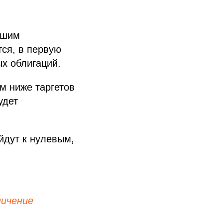
ашим
ся, в первую
ых облигаций.
м ниже таргетов
удет
йдут к нулевым,
ничение