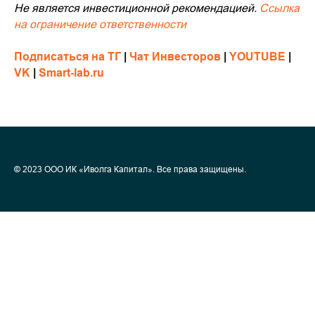
Не является инвестиционной рекомендацией.
Ссылка
на ограничение ответственности
Подписаться на ТГ
|
Чат Инвесторов
|
YOUTUBE
|
VK
|
Smart-lab.ru
©
2023 ООО ИК «Иволга Капитал». Все права защищены.