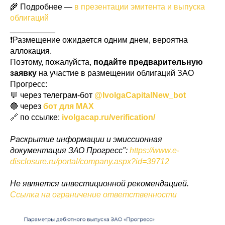
🌾 Подробнее —
в презентации эмитента и выпуска
облигаций
__________
❗️Размещение ожидается одним днем, вероятна
аллокация.
Поэтому, пожалуйста,
подайте предварительную
заявку
на участие в размещении облигаций ЗАО
Прогресс:
💬 через телеграм-бот
@IvolgaCapitalNew_bot
🔵 через
бот для MAX
🔗 по ссылке:
ivolgacap.ru/verification/
Раскрытие информации и эмиссионная
документация ЗАО Прогресс":
https://www.e-
disclosure.ru/portal/company.aspx?id=39712
Не является инвестиционной рекомендацией.
Ссылка на ограничение ответственности