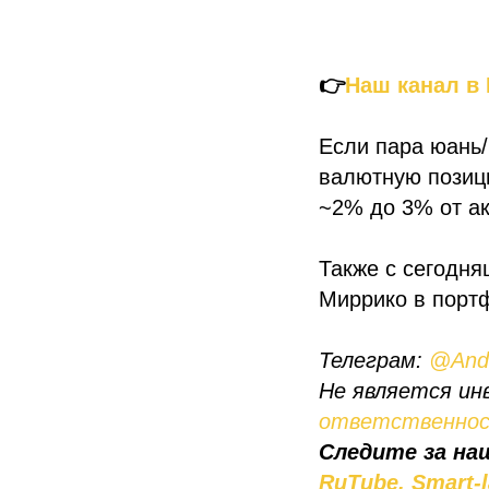
👉
Наш канал в
Если пара юань/
валютную позиц
~2% до 3% от ак
Также с сегодня
Миррико в порт
Телеграм:
@Andr
Не является ин
ответственно
Следите за на
RuTube,
Smart-