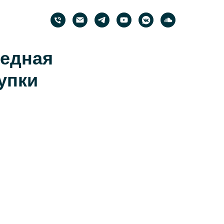
редная
упки