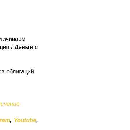
еличиваем
ии / Деньги с
ов облигаций
ничение
gram
,
Youtube
,