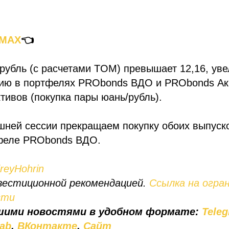
 MAX
👈
рубль (с расчетами TOM) превышает 12,16, ув
ию в портфелях PRObonds ВДО и PRObonds Акц
тивов (покупка пары юань/рубль).
шней сессии прекращаем покупку обоих выпуск
феле PRObonds ВДО.
eyHohrin
вестиционной рекомендацией.
Ссылка на огра
сти
шими новостями в удобном формате:
Tele
lab
,
ВКонтакте
,
Сайт