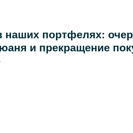
в наших портфелях: оче
 юаня и прекращение пок
о