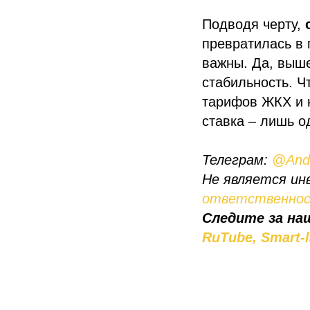
Подводя черту,
превратилась в 
важны. Да, выш
стабильность. Ч
тарифов ЖКХ и 
ставка – лишь о
Телеграм:
@Andr
Не является ин
ответственно
Следите за на
RuTube,
Smart-