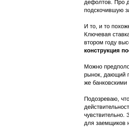
дефолтов. Про 
подскочившую за
И то, и то похо
Ключевая ставка
втором году выс
конструкция п
Можно предполож
рынок, дающий п
же банковскими 
Подозреваю, чт
действительности
чувствительно. 
для заемщиков н