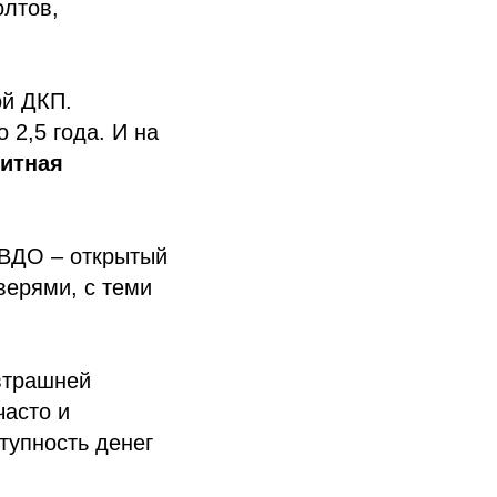
олтов,
ой ДКП.
 2,5 года. И на
итная
 ВДО – открытый
верями, с теми
втрашней
часто и
тупность денег