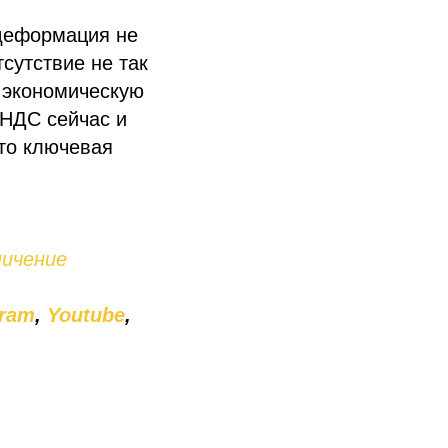
 деформация не
сутствие не так
 экономическую
 НДС сейчас и
то ключевая
ничение
gram
,
Youtube
,