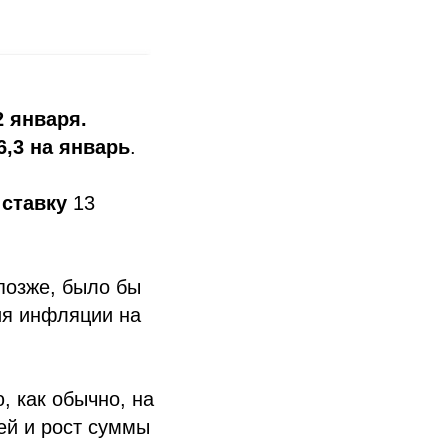
2 января.
6,3 на январь
.
 ставку
13
 позже, было бы
ия инфляции на
 как обычно, на
ей и рост суммы