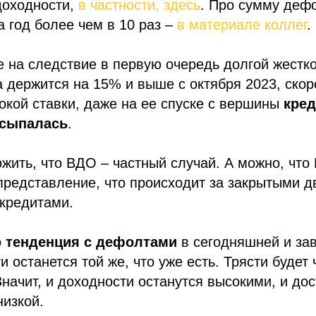
доходности,
в частности, здесь
. Про сумму деф
 год более чем в 10 раз –
в материале коллег
.
же на следствие в первую очередь долгой жестк
 держится на 15% и выше с октября 2023, скоро
окой ставки, даже на ее спуске с вершины
кред
осыпалась
.
ить, что ВДО – частный случай. А можно, что
редставление, что происходит за закрытыми д
кредитами.
о
тенденция с дефолтами
в сегодняшней и за
 останется той же, что уже есть. Трясти будет 
Значит, и доходности останутся высокими, и дос
изкой.