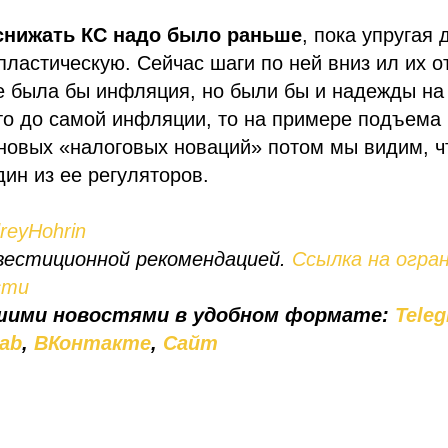
снижать КС надо было раньше
, пока упругая
пластическую. Сейчас шаги по ней вниз ил их от
е была бы инфляция, но были бы и надежды на
то до самой инфляции, то на примере подъема
новых «налоговых новаций» потом мы видим, ч
дин из ее регуляторов.
eyHohrin
вестиционной рекомендацией.
Ссылка на огра
сти
шими новостями в удобном формате:
Tele
lab
,
ВКонтакте
,
Сайт