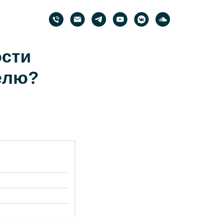
ости
делю?