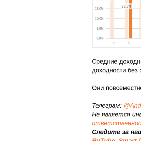
Средние доходно
доходности без 
Они повсеместн
Телеграм:
@Andr
Не является ин
ответственно
Следите за на
RuTube,
Smart-