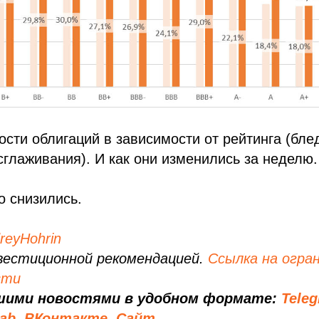
сти облигаций в зависимости от рейтинга (бле
сглаживания). И как они изменились за неделю.
о снизились.
eyHohrin
вестиционной рекомендацией.
Ссылка на огра
сти
шими новостями в удобном формате:
Tele
lab
,
ВКонтакте
,
Сайт