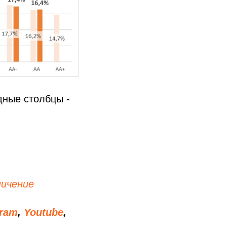
дные столбцы -
ничение
gram
,
Youtube
,