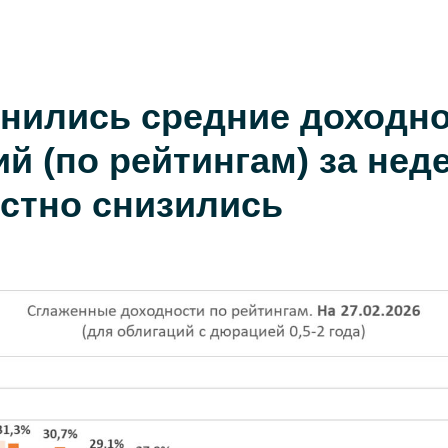
енились средние доходн
ий (по рейтингам) за не
стно снизились