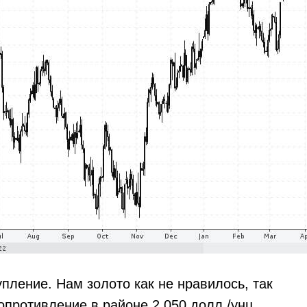
упление. Нам золото как не нравилось, так
опротивление в районе 2 050 долл./унц.