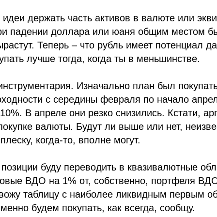
 идеи держать часть активов в валюте или экв
ри падении доллара или юаня общим местом бы
ырастут. Теперь – что рубль имеет потенциал д
упать лучше тогда, когда ты в меньшинстве.
нструментария. Изначально план был покупать
оходности с середины февраля по начало апре
10%. В апреле они резко снизились. Кстати, ар
покупке валюты. Будут ли выше или нет, неизве
леску, когда-то, вполне могут.
 позиции буду переводить в квазивалютные обл
ровые ВДО на 1% от, собственно, портфеля ВД
ивожу таблицу с наиболее ликвидным первым о
менно будем покупать, как всегда, сообщу.