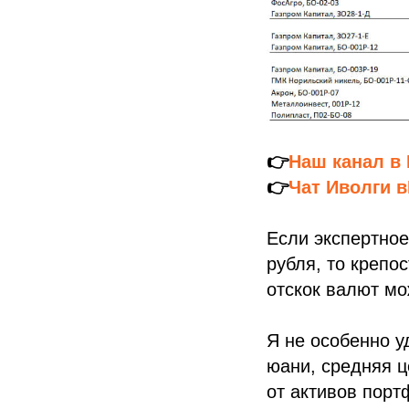
👉
Наш канал в
👉
Чат Иволги в
Если экспертное
рубля, то крепо
отскок валют мо
Я не особенно у
юани, средняя ц
от активов порт