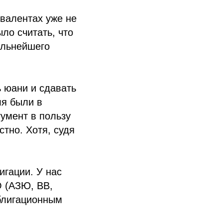
ивалентах уже не
ло считать, что
альнейшего
 юани и сдавать
ля были в
гумент в пользу
стно. Хотя, судя
игации. У нас
О (АЗЮ, BB,
блигационным