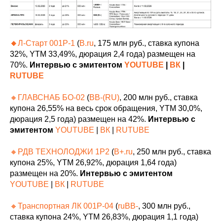
🔸
Л-Старт 001Р-1
(
B.ru
, 175 млн руб., ставка купона
32%, YTM 33,49%, дюрация 2,4 года) размещен на
70%.
Интервью с эмитентом
YOUTUBE
|
ВК
|
RUTUBE
🔸ГЛАВСНАБ БО-02
(
BB-(RU)
, 200 млн руб., ставка
купона 26,55% на весь срок обращения, YTM 30,0%,
дюрация 2,5 года) размещен на 42%.
Интервью с
эмитентом
YOUTUBE
|
ВК
|
RUTUBE
🔸РДВ ТЕХНОЛОДЖИ 1P2
(
B+.ru
, 250 млн руб., ставка
купона 25%, YTM 26,92%, дюрация 1,64 года)
размещен на 20%.
Интервью с эмитентом
YOUTUBE
|
ВК
|
RUTUBE
🔸Транспортная ЛК 001P-04
(
ruBB-
, 300 млн руб.,
ставка купона 24%, YTM 26,83%, дюрация 1,1 года)