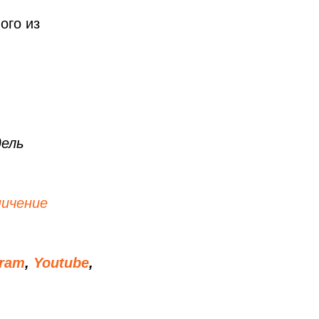
ого из
дель
ничение
gram
,
Youtube
,