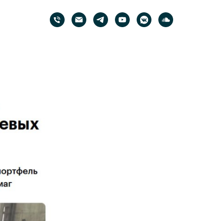
й. РБК