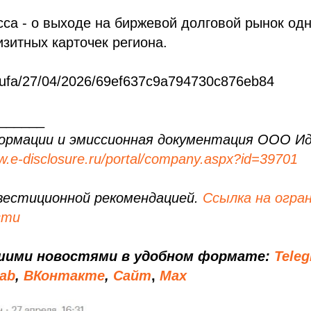
са - о выходе на биржевой долговой рынок одн
изитных карточек региона.
ru/ufa/27/04/2026/69ef637c9a794730c876eb84
______
ормации и эмиссионная документация ООО И
.e-disclosure.ru/portal/company.aspx?id=39701
вестиционной рекомендацией.
Ссылка на огра
сти
шими новостями в удобном формате:
Tele
lab
,
ВКонтакте
,
Сайт
,
Мах