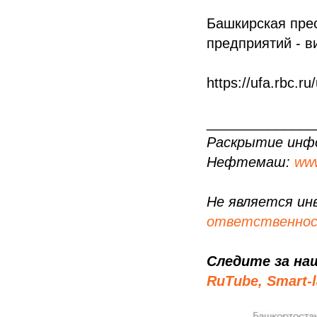
Башкирская прес
предприятий - в
https://ufa.rbc.
______________
Раскрытие инф
Нефтемаш:
www
Не является ин
ответственно
Следите за на
RuTube,
Smart-