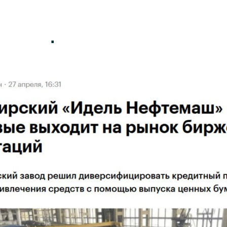
верии выпуска облигаци
ль Нефтемаш»