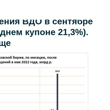
ения ВДО в сентябре
еднем купоне 21,3%).
ище