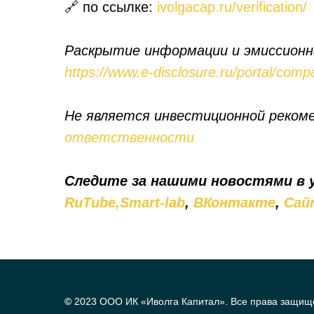
🔗 по ссылке:
ivolgacap.ru/verification/
Раскрытие информации и эмиссионн
https://www.e-disclosure.ru/portal/com
Не является инвестиционной реком
ответственности
Следите за нашими новостями в
RuTube,
Smart-lab
,
ВКонтакте
,
Сай
©
2023 ООО ИК «Иволга Капитал». Все права защищ