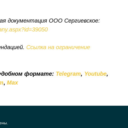
ая документация ООО Сергиевское:
pany.aspx?id=39050
ендацией.
Ссылка на ограничение
 удобном формате:
Telegram
,
Youtube
,
т
,
Мах
ены.