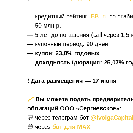
— кредитный рейтинг:
BB-.ru
со стаб
— 50 млн р.
— 5 лет до погашения (call через 1,5
— купонный период: 90 дней
— купон
:
23,0%
годовых
— доходность /дюрация: 25,07% г
❗️
Дата размещения — 17 июня
__________
🖍
Вы можете подать предваритель
облигаций ООО «Сергиевское»:
💬 через телеграм-бот
@IvolgaCapita
🔵 через
бот для MAX