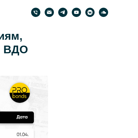
иям,
s ВДО