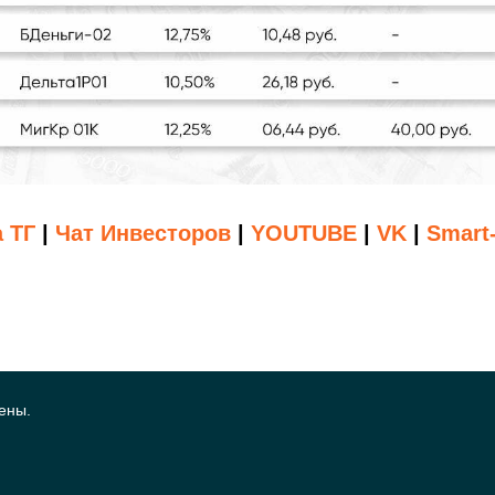
 ТГ
|
Чат Инвесторов
|
YOUTUBE
|
VK
|
Smart-
ены.