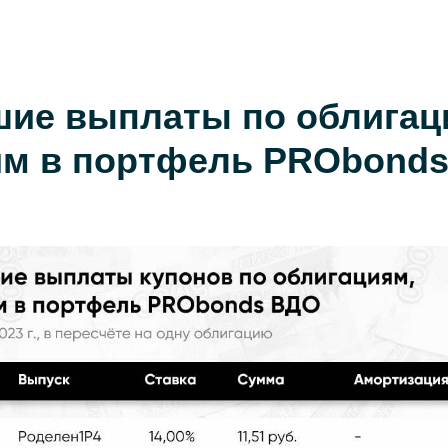
ие выплаты по облигац
м в портфель PRObond