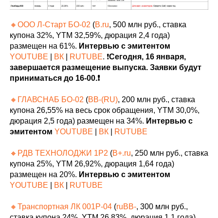
🔸ООО Л-Старт БО-02
(
B.ru
, 500 млн руб., ставка
купона 32%, YTM 32,59%, дюрация 2,4 года)
размещен на 61%.
Интервью с эмитентом
YOUTUBE
|
ВК
|
RUTUBE
. ❗️
Сегодня, 16 января,
завершается размещение выпуска. Заявки будут
приниматься до 16-00.❗️
🔸ГЛАВСНАБ БО-02
(
BB-(RU)
, 200 млн руб., ставка
купона 26,55% на весь срок обращения, YTM 30,0%,
дюрация 2,5 года) размещен на 34%.
Интервью с
эмитентом
YOUTUBE
|
ВК
|
RUTUBE
🔸РДВ ТЕХНОЛОДЖИ 1P2
(
B+.ru
, 250 млн руб., ставка
купона 25%, YTM 26,92%, дюрация 1,64 года)
размещен на 20%.
Интервью с эмитентом
YOUTUBE
|
ВК
|
RUTUBE
🔸Транспортная ЛК 001P-04
(
ruBB-
, 300 млн руб.,
ставка купона 24%, YTM 26,83%, дюрация 1,1 года)