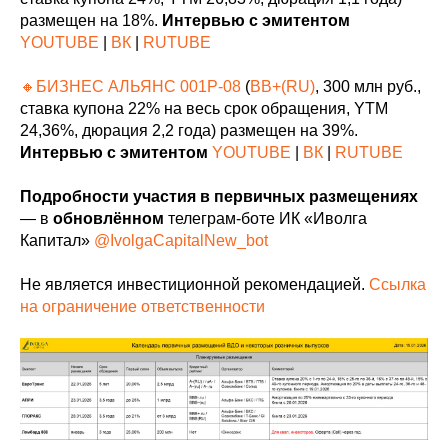
размещен на 18%.
Интервью с эмитентом
YOUTUBE
|
ВК
|
RUTUBE
🔸БИЗНЕС АЛЬЯНС 001P-08
(
BB+(RU)
, 300 млн руб.,
ставка купона 22% на весь срок обращения, YTM
24,36%, дюрация 2,2 года) размещен на 39%.
Интервью с эмитентом
YOUTUBE
|
ВК
|
RUTUBE
Подробности участия в первичных размещениях
— в
обновлённом
телеграм-боте ИК «Иволга
Капитал»
@IvolgaCapitalNew_bot
Не является инвестиционной рекомендацией.
Ссылка
на ограничение ответственности