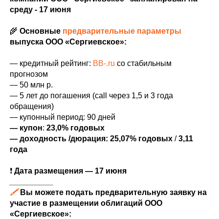
среду - 17 июня
🌾
Основные
предварительные параметры
выпуска ООО «Сергиевское»:
— кредитный рейтинг:
BB-.ru
со стабильным
прогнозом
— 50 млн р.
— 5 лет до погашения (call через 1,5 и 3 года
обращения)
— купонный период: 90 дней
— купон
:
23,0%
годовых
— доходность /дюрация: 25,07% годовых
/
3,11
года
❗️
Дата размещения — 17 июня
__________
🖍
Вы можете подать предварительную заявку на
участие в размещении облигаций ООО
«Сергиевское»: