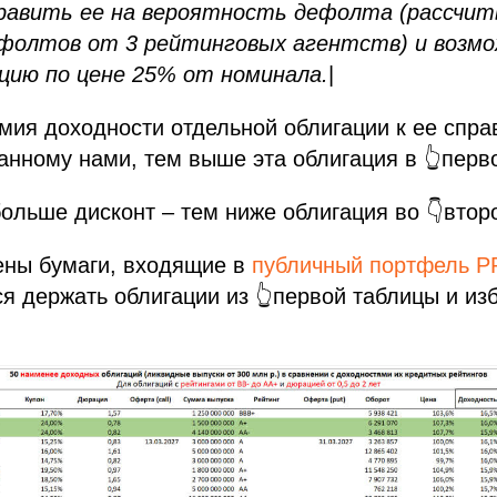
править ее на вероятность дефолта (рассчи
фолтов от 3 рейтинговых агентств) и возм
цию по цене 25% от номинала.
|
мия доходности отдельной облигации к ее спр
анному нами, тем выше эта облигация в 👆перв
больше дисконт – тем ниже облигация во 👇втор
ны бумаги, входящие в
публичный портфель 
я держать облигации из 👆первой таблицы и избе