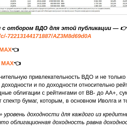
 с отбором ВДО для этой публикации — 👉
/c/-72213144171887/AZ3M8d69d0A
 MAX
👈
в MAX
👈
нительную привлекательность ВДО и не только
доходности и по доходности относительно рейт
ные облигации с рейтингами от BB- до AA+, с
т спектр бумаг, которым, в основном Иволга и то
 уровень доходности для каждого из кредит
что облигационная доходность равна доходно