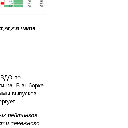
👉👉 в чате
 ВДО по
инга. В выборке
уммы выпусков —
ргует.
ных рейтингов
сти денежного