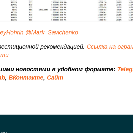
eyHohrin
,
@Mark_Savichenko
вестиционной рекомендацией.
Ссылка на огра
сти
шими новостями в удобном формате:
Tele
ab
,
ВКонтакте
,
Сайт
ены.