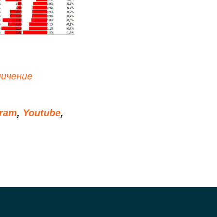
ничение
gram
,
Youtube
,