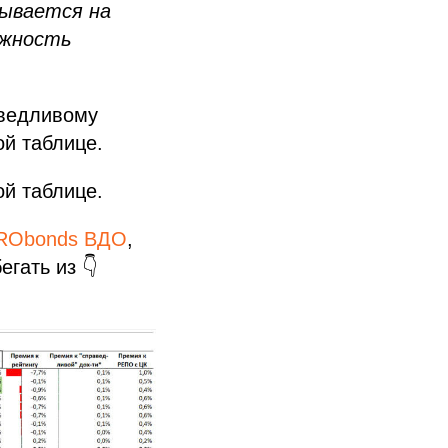
тывается на
ожность
аведливому
ой таблице.
ой таблице.
PRObonds ВДО
,
гать из 👇