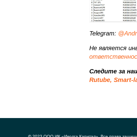
Telegram:
@Andr
Не является ин
ответственно
Следите за на
Rutube,
Smart-l
©
2023 ООО ИК «Иволга Капитал». Все права защищ