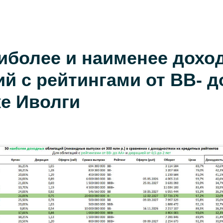
аиболее и наименее дохо
й с рейтингами от BB- д
ке Иволги