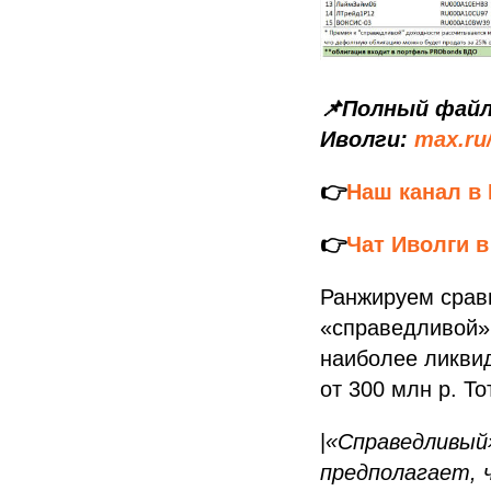
📌Полный файл
Иволги:
max.ru
👉
Наш канал в
👉
Чат Иволги 
Ранжируем срав
«справедливой» 
наиболее ликвид
от 300 млн р. То
|
«Справедливый»
предполагает, 