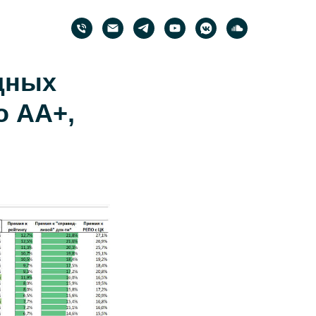
дных
о AA+,