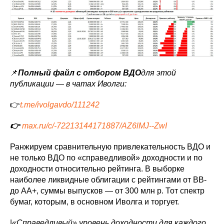
📌
Полный файл с отбором ВДО
для этой
публикации — в чатах Иволги:
👉
t.me/ivolgavdo/111242
👉
max.ru/c/-72213144171887/AZ6lMJ--ZwI
Ранжируем сравнительную привлекательность ВДО и
не только ВДО по «справедливой» доходности и по
доходности относительно рейтинга. В выборке
наиболее ликвидные облигации с рейтингами от BB-
до AA+, суммы выпусков — от 300 млн р. Тот спектр
бумаг, которым, в основном Иволга и торгует.
|
«Справедливый» уровень доходности для каждого