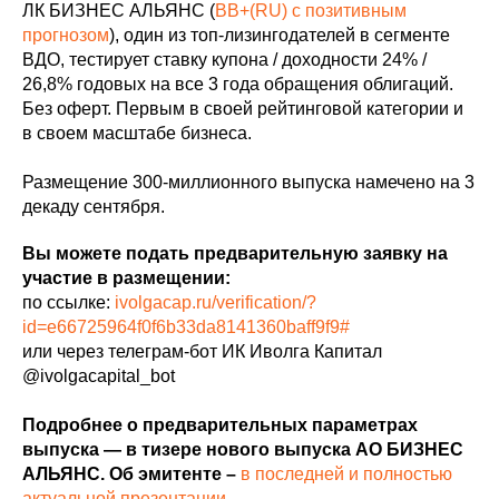
ЛК БИЗНЕС АЛЬЯНС (
BB+(RU) с позитивным
прогнозом
), один из топ-лизингодателей в сегменте
ВДО, тестирует ставку купона / доходности 24% /
26,8% годовых на все 3 года обращения облигаций.
Без оферт. Первым в своей рейтинговой категории и
в своем масштабе бизнеса.
Размещение 300-миллионного выпуска намечено на 3
декаду сентября.
Вы можете подать предварительную заявку на
участие в размещении:
по ссылке:
ivolgacap.ru/verification/?
id=e66725964f0f6b33da8141360baff9f9#
или через телеграм-бот ИК Иволга Капитал
@ivolgacapital_bot
Подробнее о предварительных параметрах
выпуска — в тизере нового выпуска АО БИЗНЕС
АЛЬЯНС. Об эмитенте –
в последней и полностью
актуальной презентации
.