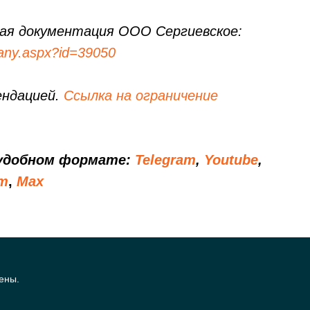
ая документация ООО Сергиевское:
pany.aspx?id=39050
ендацией.
Ссылка на ограничение
 удобном формате:
Telegram
,
Youtube
,
т
,
Мах
ены.