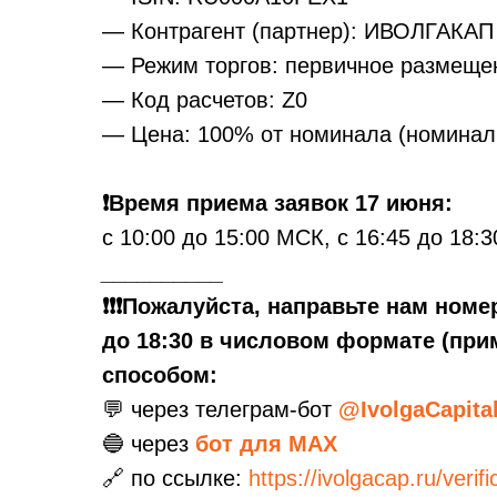
— Контрагент (партнер): ИВОЛГАКАП
— Режим торгов: первичное размеще
— Код расчетов: Z0
— Цена: 100% от номинала (номинал 
❗️Время приема заявок 17 июня:
с 10:00 до 15:00 МСК, с 16:45 до 18:
__________
❗️❗️❗️Пожалуйста, направьте нам но
до 18:30 в числовом формате (при
способом:
💬 через телеграм-бот
@IvolgaCapita
🔵 через
бот для MAX
🔗 по ссылке:
https://ivolgacap.ru/verifi