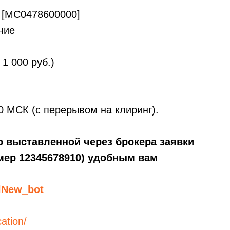
 [MC0478600000]
ние
1 000 руб.)
30 МСК (с перерывом на клиринг).
мер выставленной через брокера заявки
мер 12345678910) удобным вам
lNew_bot
cation/