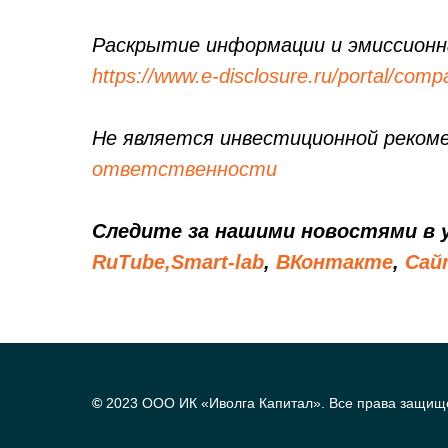
Раскрытие информации и эмиссионн
https://www.e-disclosure.ru/portal/com
Не является инвестиционной реком
ответственности
Следите за нашими новостями в
RuTube,
Smart-lab
,
ВКонтакте
,
Сай
©
2023 ООО ИК «Иволга Капитал». Все права защищ