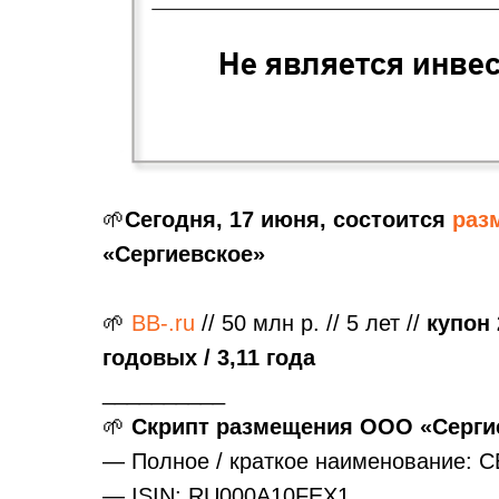
🌱
Сегодня,
17 июня,
состоится
раз
«Сергиевское»
🌱
BB-.ru
// 50 млн р. // 5 лет //
купон 
годовых
/ 3,11 года
__________
🌱
Скрипт размещения ООО «Сергие
— Полное / краткое наименование: 
— ISIN: RU000A10FEX1