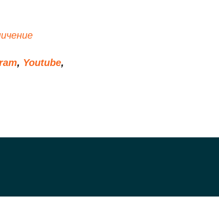
ничение
gram
,
Youtube
,