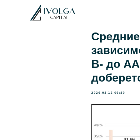
Средние
зависимо
B- до AA
доберет
2026-04-12 06:40