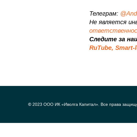
Телеграм:
@Andr
Не является ин
ответственно
Следите за на
RuTube,
Smart-
©
2023 ООО ИК «Иволга Капитал». Все права защищ