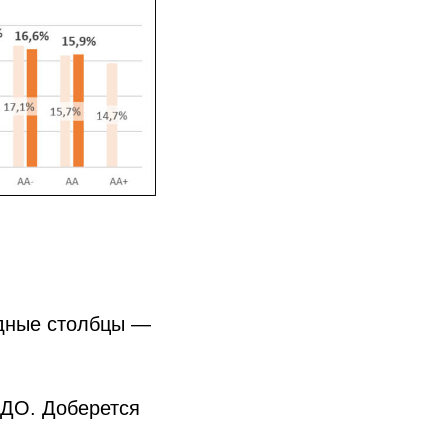
едные столбцы —
ВДО. Доберется