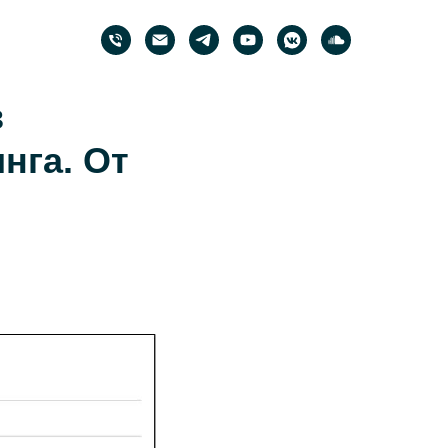
в
нга. От