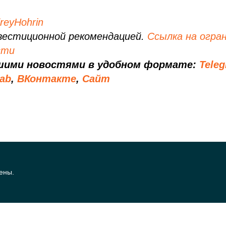
eyHohrin
вестиционной рекомендацией.
Ссылка на огра
сти
шими новостями в удобном формате:
Tele
lab
,
ВКонтакте
,
Сайт
ены.