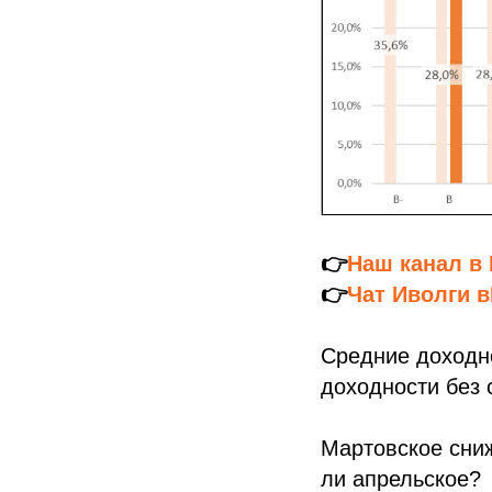
👉
Наш канал в
👉
Чат Иволги в
Средние доходно
доходности без 
Мартовское сниж
ли апрельское?