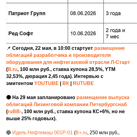
📌
Сегодня, 22 мая, в 10:00 стартует
размещение
облигаций разработчика и производителя
оборудования для нефтегазовой отрасли Л-Старт
(
B.ru
, 100 млн руб., ставка купона 28,5%, YTM
32,53%, дюрация 2,45 года). Интервью с
эмитентом
YOUTUBE
|
ВК
|
RUTUBE
🟠 На 29 мая запланировано
размещение выпуска
облигаций Лизинговой компании Петербургснаб
(
ruBB-
, 100 млн руб., ставка купона КС+6%, но не
выше 25% годовых).
🔵
Идель Нефтемаш 001Р-01
(
B+.ru
, 250 млн руб.,