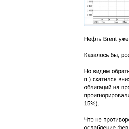
Нефть Brent уже
Казалось бы, р
Но видим обратн
п.) скатился вн
облигаций на пр
проигнорировали
15%).
Что не противор
ослабление фев