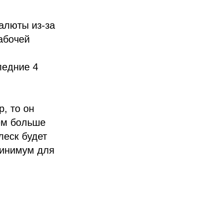
алюты из-за
абочей
ледние 4
, то он
ем больше
леск будет
минимум для