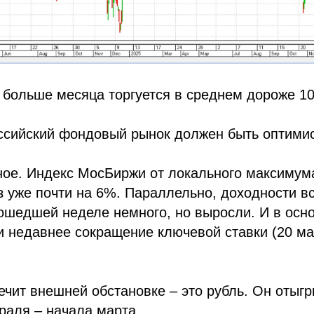
 больше месяца торгуется в среднем дороже 10
оссийский фондовый рынок должен быть оптими
ое. Индекс МосБиржи от локального максимума
из уже почти на 6%. Параллельно, доходности в
ошедшей неделе немного, но выросли. И в осн
 недавнее сокращение ключевой ставки (20 мар
ечит внешней обстановке – это рубль. Он отыг
раля – начала марта.