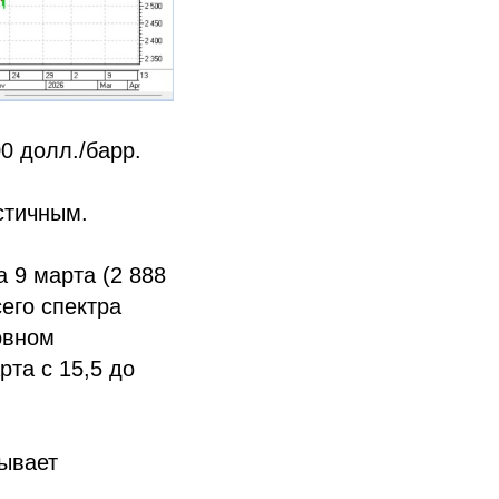
0 долл./барр.
стичным.
 9 марта (2 888
сего спектра
овном
та с 15,5 до
рывает