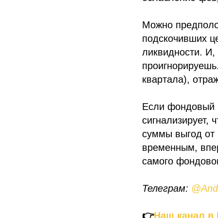
Можно предполож
подскочивших це
ликвидности. И,
проигнорируешь
квартала), отра
Если фондовый 
сигнализирует, 
суммы выгод от 
временным, впе
самого фондовог
Телеграм:
@Andr
👉
Наш канал в