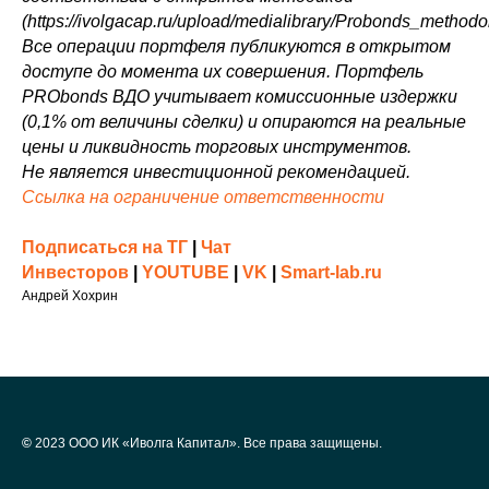
(https://ivolgacap.ru/upload/medialibrary/Probonds_methodol
Все операции портфеля публикуются в открытом
доступе до момента их совершения. Портфель
PRObonds ВДО учитывает комиссионные издержки
(0,1% от величины сделки) и опираются на реальные
цены и ликвидность торговых инструментов.
Не является инвестиционной рекомендацией.
Ссылка на ограничение ответственности
Подписаться на ТГ
|
Чат
Инвесторов
|
YOUTUBE
|
VK
|
Smart-lab.ru
Андрей Хохрин
©
2023 ООО ИК «Иволга Капитал». Все права защищены.