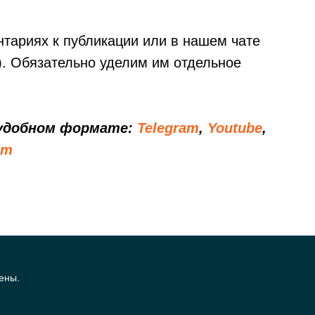
тариях к публикации или в нашем чате
do). Обязательно уделим им отдельное
 удобном формате:
Telegram
,
Youtube
,
йт
ены.