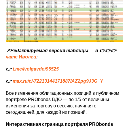
📌Редактируемая версия таблицы — в 👉👉👉
чате Иволги
:
👉
t.me/ivolgavdo/95525
👉
max.ru/c/-72213144171887/AZ2pg9J3G_Y
Все изменения облигационных позиций в публичном
портфеле PRObonds ВДО — по 1/5 от величины
изменения за торговую сессию, начиная с
сегодняшней, для каждой из позиций.
Интерактивная страница портфеля PRObonds