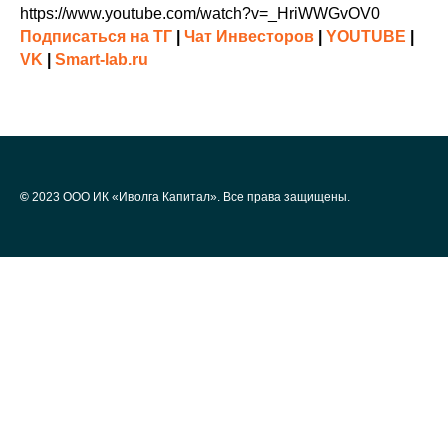
https://www.youtube.com/watch?v=_HriWWGvOV0
Подписаться на ТГ
|
Чат Инвесторов
|
YOUTUBE
|
VK
|
Smart-lab.ru
©
2023 ООО ИК «Иволга Капитал». Все права защищены.