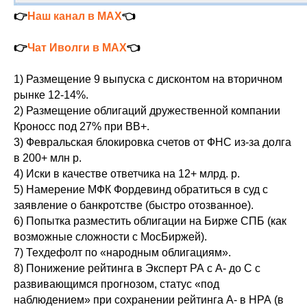
👉
Наш канал в MAX
👈
👉
Чат Иволги в MAX
👈
1) Размещение 9 выпуска с дисконтом на вторичном
рынке 12-14%.
2) Размещение облигаций дружественной компании
Кроносс под 27% при ВВ+.
3) Февральская блокировка счетов от ФНС из-за долга
в 200+ млн р.
4) Иски в качестве ответчика на 12+ млрд. р.
5) Намерение МФК Фордевинд обратиться в суд с
заявление о банкротстве (быстро отозванное).
6) Попытка разместить облигации на Бирже СПБ (как
возможные сложности с МосБиржей).
7) Техдефолт по «народным облигациям».
8) Понижение рейтинга в Эксперт РА с A- до С с
развивающимся прогнозом, статус «под
наблюдением» при сохранении рейтинга A- в НРА (в