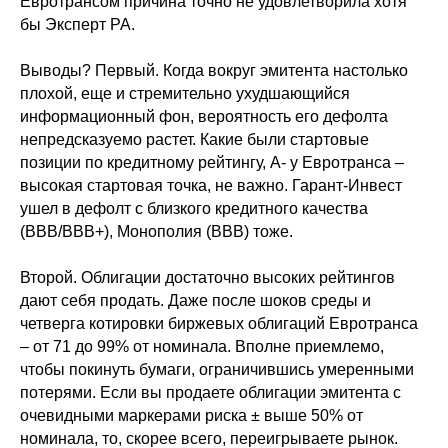
Евротрансом причина точно не удовлетворила хотя
бы Эксперт РА.
Выводы? Первый. Когда вокруг эмитента настолько
плохой, еще и стремительно ухудшающийся
информационный фон, вероятность его дефолта
непредсказуемо растет. Какие были стартовые
позиции по кредитному рейтингу, A- у Евротранса –
высокая стартовая точка, не важно. Гарант-Инвест
ушел в дефолт с близкого кредитного качества
(BBB/BBB+), Монополия (BBB) тоже.
Второй. Облигации достаточно высоких рейтингов
дают себя продать. Даже после шоков среды и
четверга котировки биржевых облигаций Евротранса
– от 71 до 99% от номинала. Вполне приемлемо,
чтобы покинуть бумаги, ограничившись умеренными
потерями. Если вы продаете облигации эмитента с
очевидными маркерами риска ± выше 50% от
номинала, то, скорее всего, переигрываете рынок.